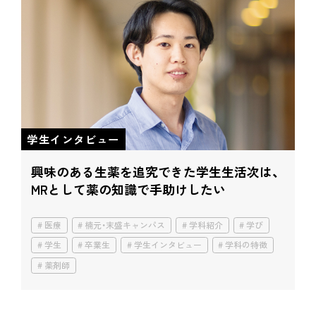
学生インタビュー
興味のある生薬を追究できた学生生活
次は、
MRとして薬の知識で手助けしたい
医療
楠元・末盛キャンパス
学科紹介
学び
学生
卒業生
学生インタビュー
学科の特徴
薬剤師