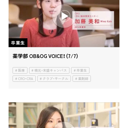
卒業生
薬学部 OB&OG VOICE！（7/7）
医療
楠元・末盛キャンパス
卒業生
CRO・CRA
クラブ・サークル
薬剤師