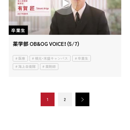
卒業生
薬学部 OB&OG VOICE！（5/7）
医療
楠元・末盛キャンパス
卒業生
海上自衛隊
薬剤師
1
2
>