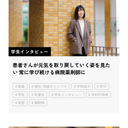
学生インタビュー
患者さんが元気を取り戻していく姿を見た
い
常に学び続ける病院薬剤師に
医療
楠元・末盛キャンパス
学科紹介
学び
学生
卒業生
学生インタビュー
学科の特徴
実習
薬剤師