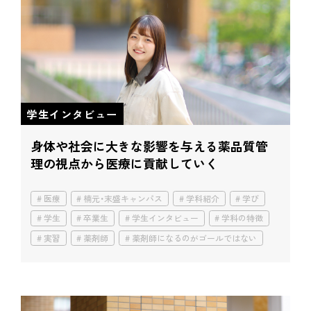
学生インタビュー
身体や社会に大きな影響を与える薬
品質管
理の視点から医療に貢献していく
医療
楠元・末盛キャンパス
学科紹介
学び
学生
卒業生
学生インタビュー
学科の特徴
実習
薬剤師
薬剤師になるのがゴールではない