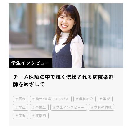
学生インタビュー
チーム医療の中で輝く
信頼される病院薬剤
師をめざして
医療
楠元・末盛キャンパス
学科紹介
学び
学生
卒業生
学生インタビュー
学科の特徴
実習
薬剤師