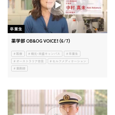
卒業生
薬学部 OB&OG VOICE！（6/7）
医療
楠元・末盛キャンパス
卒業生
オーストラリア在住
セルフメディケーション
薬剤師