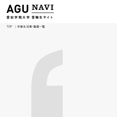
愛知学院大学
受験生
サイ
ト
TOP
卒業生 記事・動画一覧