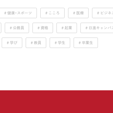
健康・スポーツ
こころ
医療
ビジネ
公務員
資格
起業
日進キャンパ
学び
教員
学生
卒業生