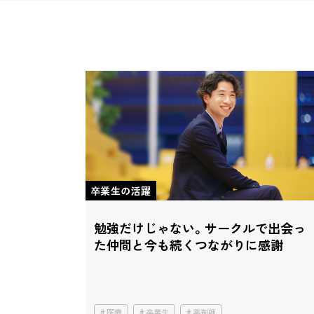
卒業生の活躍
勉強だけじゃない。
サークルで出会っ
た仲間と
今も続くつながりに感謝
医療
卒業生
薬剤師