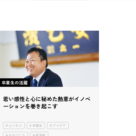
卒業生の活躍
若い感性と
心に秘めた熱意が
イノベ
ーションを巻き起こす
ビジネス
卒業生
アイデア
ものづくり
経営者