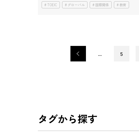
TOEIC
グローバル
国際関係
教育
<
...
5
タグから探す