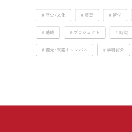
歴史・文化
英語
留学
地域
プロジェクト
就職
楠元・末盛キャンパス
学科紹介