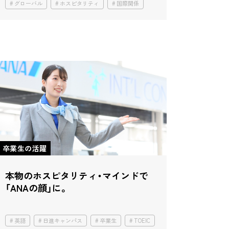
グローバル
ホスピタリティ
国際関係
卒業生の活躍
本物のホスピタリティ・マインドで
「ANAの顔」に。
英語
日進キャンパス
卒業生
TOEIC