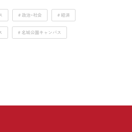
ス
政治・社会
経済
ス
名城公園キャンパス