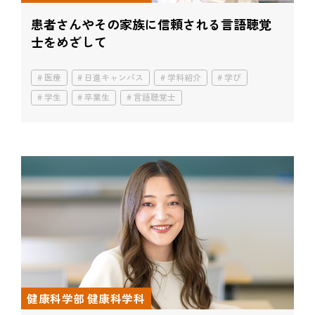
患者さんやその家族に信頼される
言語聴覚
士をめざして
医療
日進キャンパス
学科紹介
学び
学生
卒業生
言語聴覚士
健康科学部 健康科学科