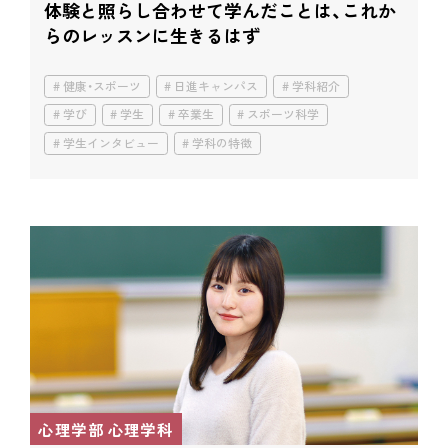
体験と照らし合わせて学んだことは、
これか
らのレッスンに生きるはず
健康・スポーツ
日進キャンパス
学科紹介
学び
学生
卒業生
スポーツ科学
学生インタビュー
学科の特徴
心理学部 心理学科