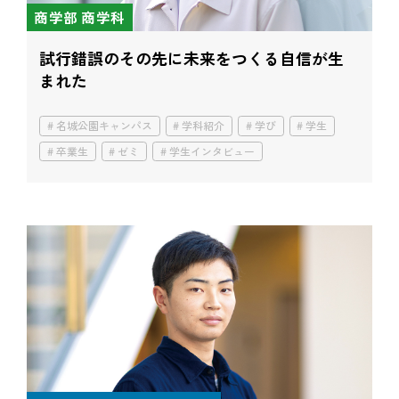
商学部 商学科
試行錯誤のその先に
未来をつくる自信が生
まれた
名城公園キャンパス
学科紹介
学び
学生
卒業生
ゼミ
学生インタビュー