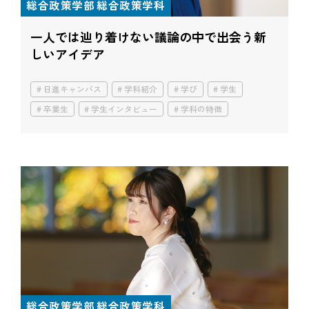
総合政策学部 総合政策学科
一人では辿り着けない
議論の中で出会う新
しいアイデア
日進キャンパス
学科紹介
学び
学生
卒業生
学生インタビュー
学科の特徴
総合政策学部 総合政策学科