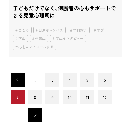
子どもだけでなく、
保護者の心もサポートで
きる児童心理司に
こころ
日進キャンパス
学科紹介
学び
学生
卒業生
学生インタビュー
心をコントロールする
<
...
3
4
5
6
7
8
9
10
11
12
...
>