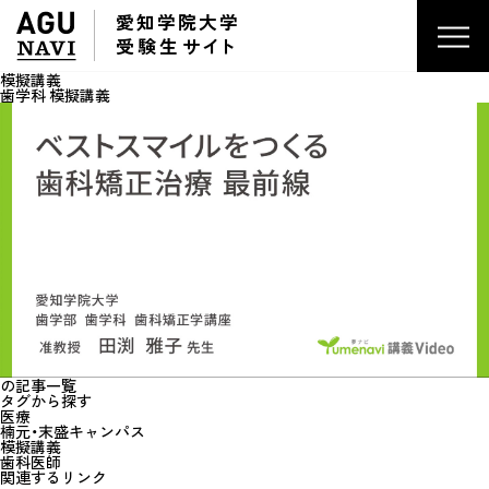
愛知学院大学
受験生
サイ
ト
模擬講義
歯学科 模擬講義
の記事一覧
タグから探す
医療
楠元・末盛キャンパス
模擬講義
歯科医師
関連するリンク