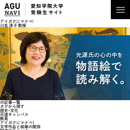
愛知学院大学
受験生
サイ
ト
アイガクにマナベ!
川名 淳子 教授
の記事一覧
タグから探す
歴史・文化
日進キャンパス
教員
アイガクにマナベ！
文学作品と絵画の関係