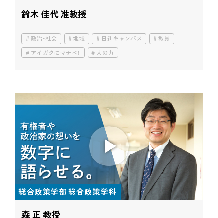
鈴木 佳代 准教授
政治・社会
地域
日進キャンパス
教員
アイガクにマナベ！
人の力
総合政策学部 総合政策学科
森 正 教授