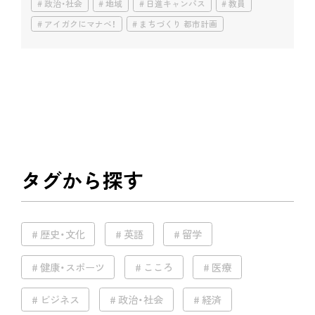
政治・社会
地域
日進キャンパス
教員
アイガクにマナベ！
まちづくり 都市計画
タグから探す
歴史・文化
英語
留学
健康・スポーツ
こころ
医療
ビジネス
政治・社会
経済