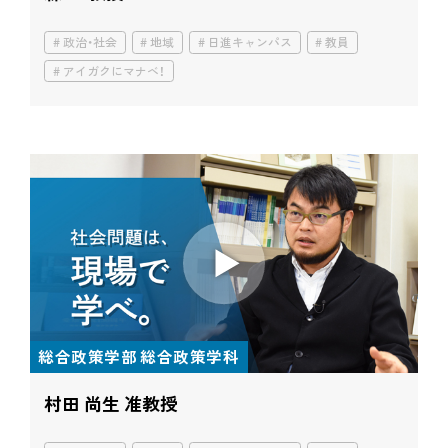
政治・社会
地域
日進キャンパス
教員
アイガクにマナベ！
総合政策学部 総合政策学科
村田 尚生 准教授