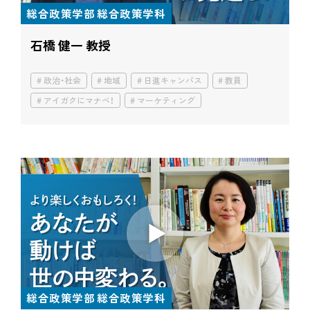
総合政策学部 総合政策学科
石橋 健一 教授
政治・社会
地域
日進キャンパス
教員
アイガクにマナベ！
マーケティング
総合政策学部 総合政策学科