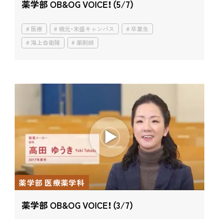
薬学部 OB&OG VOICE！（5/7）
医療
楠元・末盛キャンパス
卒業生
海上自衛隊
薬剤師
薬学部 医療薬学科
薬学部 OB&OG VOICE！（3/7）