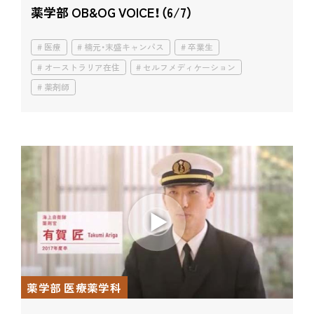
薬学部 OB&OG VOICE！（6/7）
医療
楠元・末盛キャンパス
卒業生
オーストラリア在住
セルフメディケーション
薬剤師
薬学部 医療薬学科