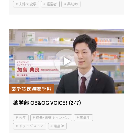
夫婦で愛学
経営者
薬剤師
薬学部 医療薬学科
薬学部 OB&OG VOICE！（2/7）
医療
楠元・末盛キャンパス
卒業生
ドラッグストア
薬剤師