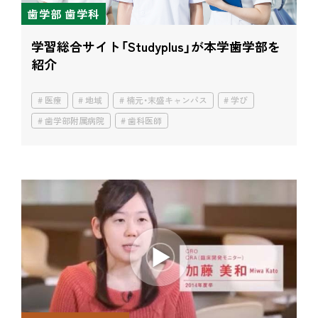
歯学部 歯学科
学習総合サイト「Studyplus」が本学歯学部を
紹介
医療
地域
楠元・末盛キャンパス
学び
歯学部附属病院
歯科医師