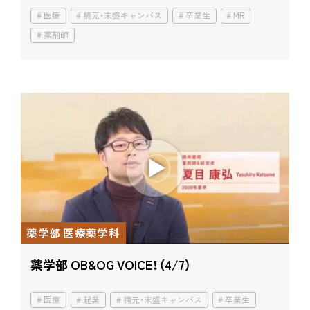
医療
楠元・末盛キャンパス
卒業生
MR
薬剤師
薬学部 医療薬学科
薬学部 OB&OG VOICE！（4/7）
医療
起業
楠元・末盛キャンパス
卒業生