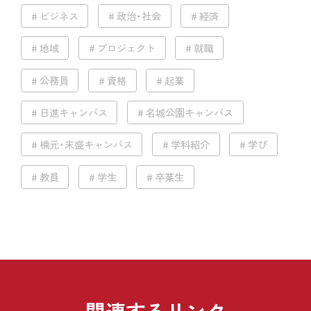
ビジネス
政治・社会
経済
地域
プロジェクト
就職
公務員
資格
起業
日進キャンパス
名城公園キャンパス
楠元・末盛キャンパス
学科紹介
学び
教員
学生
卒業生