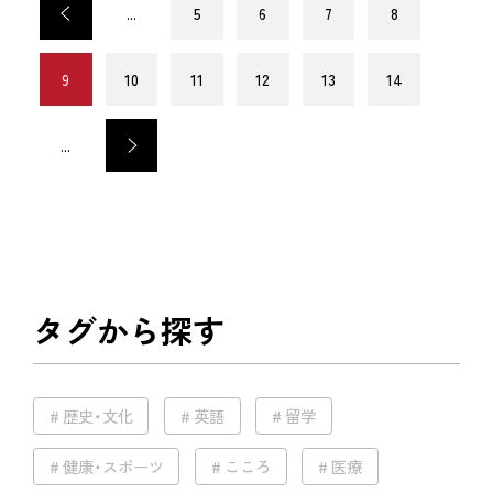
<
...
5
6
7
8
9
10
11
12
13
14
...
>
タグから探す
歴史・文化
英語
留学
健康・スポーツ
こころ
医療