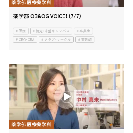
薬学部 医療薬学科
薬学部 OB&OG VOICE！（7/7）
医療
楠元・末盛キャンパス
卒業生
CRO・CRA
クラブ・サークル
薬剤師
薬学部 医療薬学科