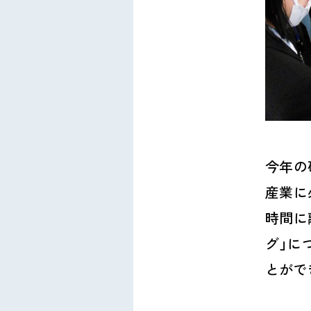
今年の
産業に
時間に
グ」に
とがで