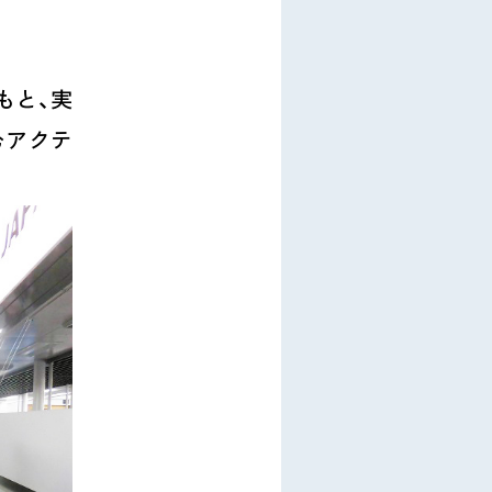
もと、実
むアクテ