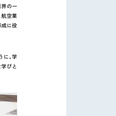
業界の一
、航空業
形成に役
うに、学
な学びと