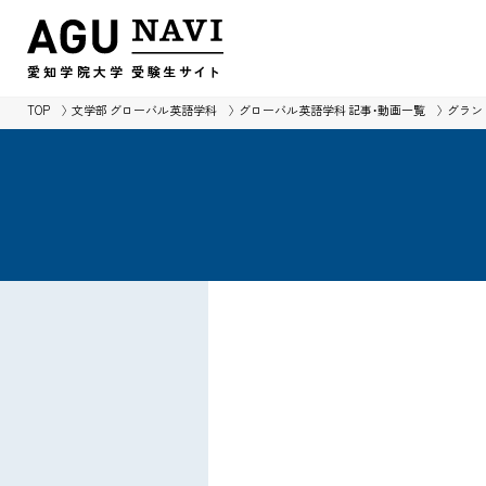
愛知学院大学
受験生
サイ
ト
TOP
文学部 グローバル英語学科
グローバル英語学科 記事・動画一覧
グラン