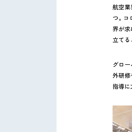
航空業
つ。コ
界が求
立てる
グロー
外研修
指導に