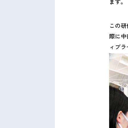
ます。
この研
際に中
ィブラ