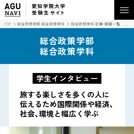
愛知学院大学
受験生
サイ
ト
TOP
総合政策学部 総合政策学科
総合政策学科 記事・動画一覧
旅
総合政策学部
総合政策学科
学生インタビュー
旅する楽しさを多くの人に
伝えるため
国際関係や経済、
社会、環境と幅広く学ぶ