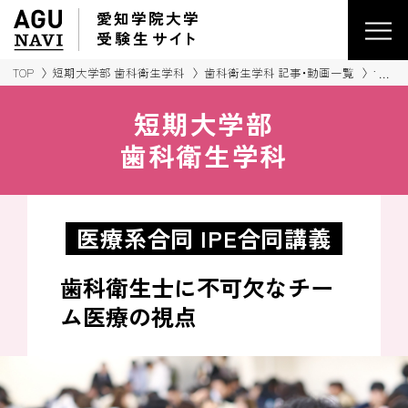
愛知学院大学
受験生
サイ
ト
TOP
短期大学部 歯科衛生学科
歯科衛生学科 記事・動画一覧
歯科
短期大学部
歯科衛生学科
医療系合同 IPE合同講義
歯科衛生士に不可欠なチー
ム医療の視点