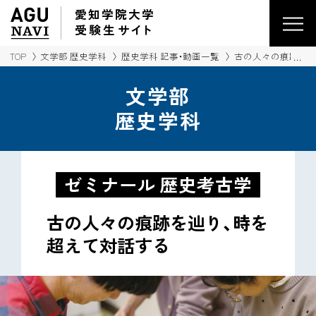
愛知学院大学
受験生
サイ
ト
TOP
文学部 歴史学科
歴史学科 記事・動画一覧
古の人々の痕跡を辿
文学部
歴史学科
ゼミナール 歴史考古学
古の人々の痕跡を辿り、時を
超えて対話する