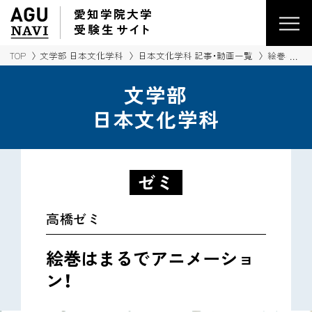
愛知学院大学
受験生
サイ
ト
TOP
文学部 日本文化学科
日本文化学科 記事・動画一覧
絵巻はまる
文学部
日本文化学科
ゼミ
高橋ゼミ
絵巻はまるでアニメーショ
ン！