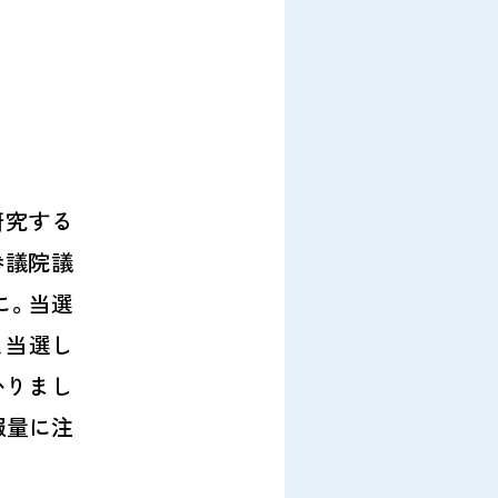
研究する
参議院議
に。当選
、当選し
かりまし
報量に注