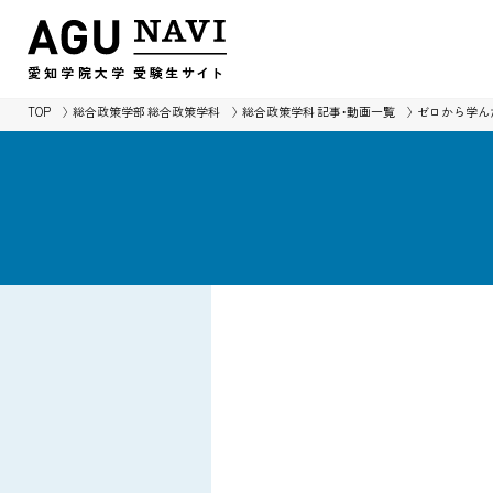
愛知学院大学
受験生
サイ
ト
TOP
総合政策学部 総合政策学科
総合政策学科 記事・動画一覧
ゼロから学ん