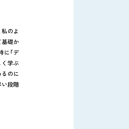
、私のよ
て基礎か
特に「デ
しく学ぶ
めるのに
早い段階