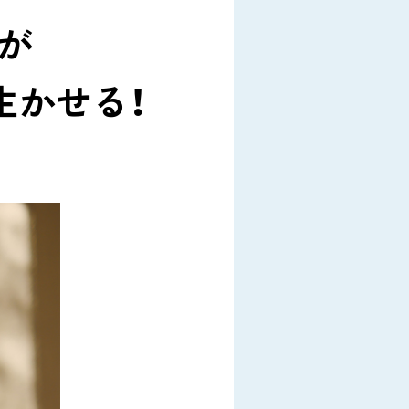
が
生かせる！