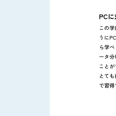
PC
この学
うにP
ら学べ
ータ分
ことが
とても
で習得