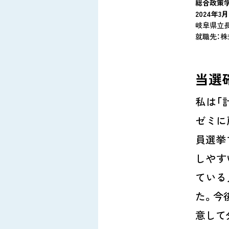
総合政策
2024年3
岐阜県立
就職先：
当選
私は「
ゼミに
員選挙
しやす
ている
た。今
意して