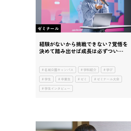
ゼミナール
経験がないから挑戦できない？覚悟を
決めて踏み出せば成長は必ずついて
くる
名城公園キャンパス
学科紹介
学び
学生
卒業生
ゼミ
ゼミナール大会
学生インタビュー