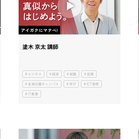
アイガクにマナベ!
塗木 京太 講師
ビジネス
経済
就職
起業
名城公園キャンパス
学び
ICT教育
IT産業