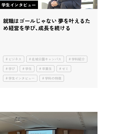
学生インタビュー
就職はゴールじゃない
夢を叶えるた
め経営を学び、成長を続ける
ビジネス
名城公園キャンパス
学科紹介
学び
学生
卒業生
ゼミ
学生インタビュー
学科の特徴