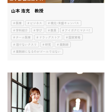
山本 浩充 教授
医療
ビジネス
楠元・末盛キャンパス
学科紹介
学び
教員
アイガクにマナベ！
チーム医療
ドラッグストア
国家資格
溶けないクスリ
研究
薬剤師
薬剤師になるのがゴールではない