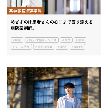
薬学部 医療薬学科
めざすのは患者さんの
心にまで寄り添える
病院薬剤師。
医療
楠元・末盛キャンパス
学び
学生
チーム医療
学科の特徴
実習
薬剤師