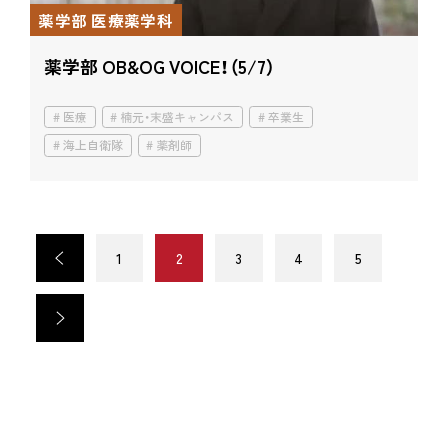
薬学部 医療薬学科
薬学部 OB&OG VOICE！（5/7）
医療
楠元・末盛キャンパス
卒業生
海上自衛隊
薬剤師
<
1
2
3
4
5
>