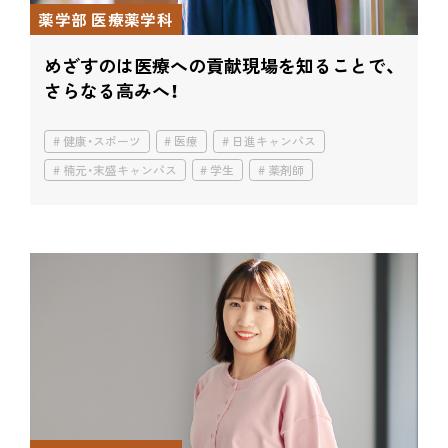
薬学部 医療薬学科
めざすのは医療への貢献
現場を知ることで、
さらなる高みへ！
健康・スポーツ
医療
日進キャンパス
楠元・末盛キャンパス
学生
薬剤師