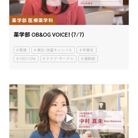
薬学部 医療薬学科
薬学部 OB&OG VOICE！（7/7）
医療
楠元・末盛キャンパス
卒業生
CRO・CRA
クラブ・サークル
薬剤師