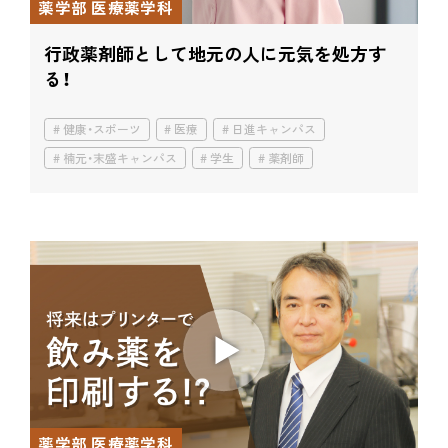
薬学部 医療薬学科
行政薬剤師として
地元の人に元気を処方す
る！
健康・スポーツ
医療
日進キャンパス
楠元・末盛キャンパス
学生
薬剤師
薬学部 医療薬学科