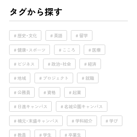
タグから探す
歴史・文化
英語
留学
健康・スポーツ
こころ
医療
ビジネス
政治・社会
経済
地域
プロジェクト
就職
公務員
資格
起業
日進キャンパス
名城公園キャンパス
楠元・末盛キャンパス
学科紹介
学び
教員
学生
卒業生