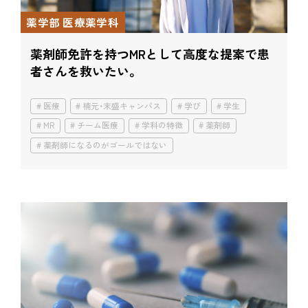
薬学部 医療薬学科
薬剤師免許を持つMRとして
高度な提案で患
者さんを救いたい。
医療
楠元・末盛キャンパス
学び
学生
MR
チーム医療
学科の特徴
薬剤師
薬剤師になるのがゴールではない