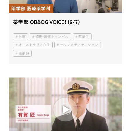
薬学部 医療薬学科
薬学部 OB&OG VOICE！（6/7）
医療
楠元・末盛キャンパス
卒業生
オーストラリア在住
セルフメディケーション
薬剤師