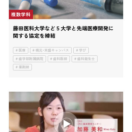
複数学科
藤田医科大学など５大学と
先端医療開発に
関する協定を締結
医療
楠元・末盛キャンパス
学び
歯学部附属病院
歯科医師
歯科衛生士
薬剤師