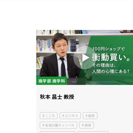
商学部 商学科
秋本 昌士 教授
こころ
ビジネス
経済
名城公園キャンパス
教員