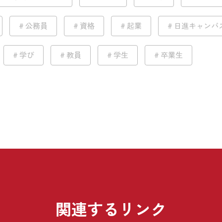
公務員
資格
起業
日進キャンパ
学び
教員
学生
卒業生
関連するリンク