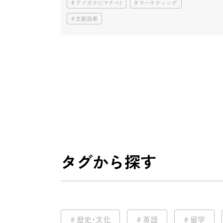
アイガクにマナベ！
マーケティング
文脈効果
タグから探す
歴史・文化
英語
留学