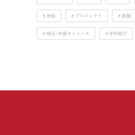
地域
プロジェクト
就職
楠元・末盛キャンパス
学科紹介