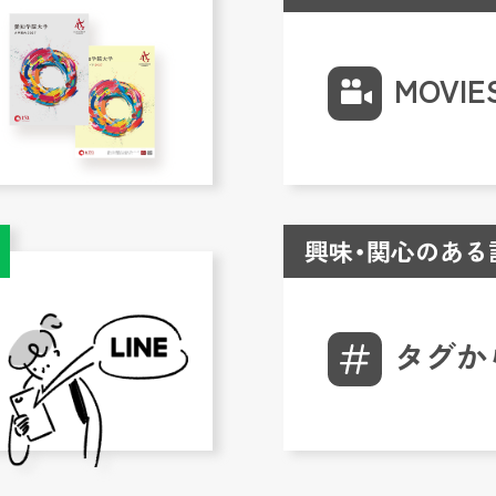
MOVIE
興味・関心のある
タグか