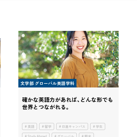
文学部 グローバル英語学科
確かな英語力があれば、
どんな形でも
世界とつながれる。
英語
留学
日進キャンパス
学生
Study Abroad
グローバル
観光