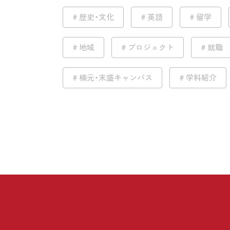
歴史・文化
英語
留学
地域
プロジェクト
就職
楠元・末盛キャンパス
学科紹介