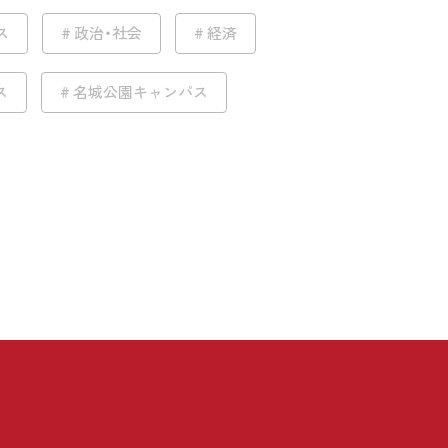
ス
政治・社会
経済
ス
名城公園キャンパス