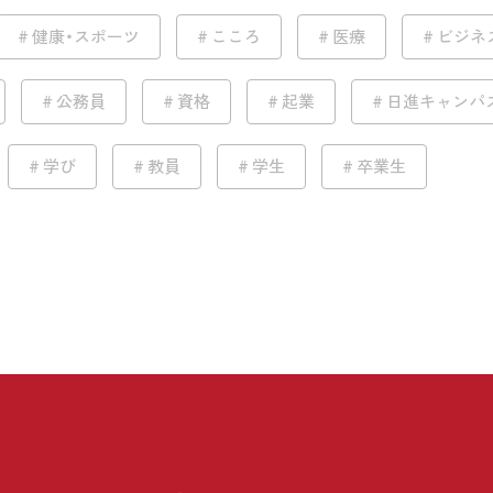
健康・スポーツ
こころ
医療
ビジネ
公務員
資格
起業
日進キャンパ
学び
教員
学生
卒業生