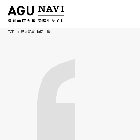
愛知学院大学
受験生
サイ
ト
TOP
観光 記事・動画一覧