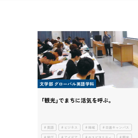
文学部 グローバル英語学科
「観光」でまちに活気を呼ぶ。
英語
ビジネス
地域
日進キャンパス
学び
アイデア
ホスピタリティ
観光