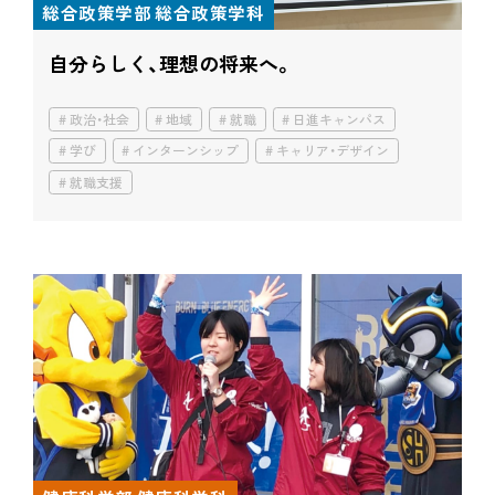
総合政策学部 総合政策学科
自分らしく、理想の将来へ。
政治・社会
地域
就職
日進キャンパス
学び
インターンシップ
キャリア・デザイン
就職支援