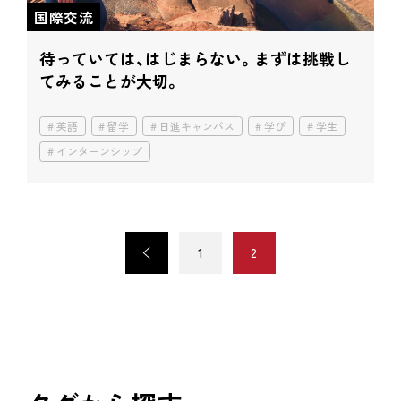
国際交流
待っていては、はじまらない。
まずは挑戦し
てみることが大切。
英語
留学
日進キャンパス
学び
学生
インターンシップ
<
1
2