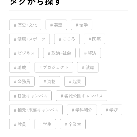
タグから探す
歴史・文化
英語
留学
健康・スポーツ
こころ
医療
ビジネス
政治・社会
経済
地域
プロジェクト
就職
公務員
資格
起業
日進キャンパス
名城公園キャンパス
楠元・末盛キャンパス
学科紹介
学び
教員
学生
卒業生