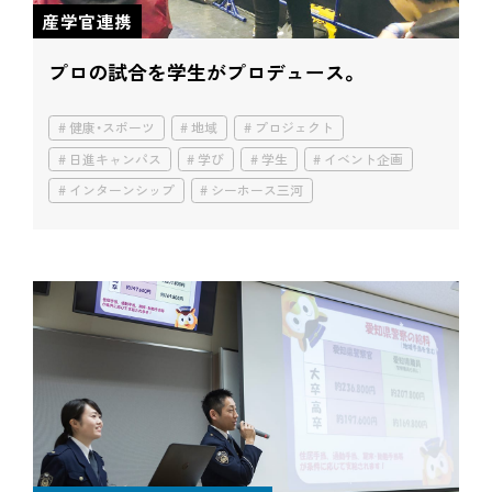
産学官連携
プロの試合を学生がプロデュース。
健康・スポーツ
地域
プロジェクト
日進キャンパス
学び
学生
イベント企画
インターンシップ
シーホース三河