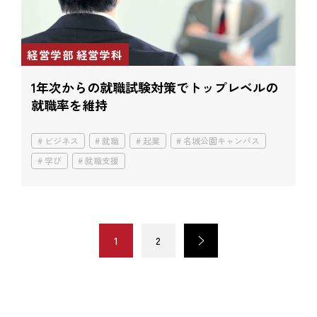
経営学部 経営学科
1年次からの就職試験対策で
トップレベルの
就職率を維持
ビジネス
就職
起業
名城公園キャンパス
学び
就職支援
1
2
>