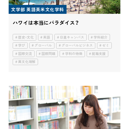
文学部 英語英米文化学科
ハワイは本当にパラダイス？
歴史・文化
英語
日進キャンパス
学科紹介
学び
グローバル
グローバルビジネス
ゼミ
国際交流
国際問題
学科の特徴
就職支援
異文化理解