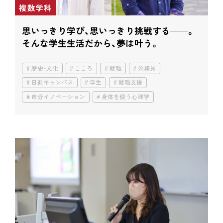
複数学科
思いっきり学び、思いっきり挑戦する──。
そんな学生生活だから、夢は叶う。
歴史・文化
こころ
就職
公務員
日進キャンパス
学生
就職支援
自分イノベーション
身体を使う心理学