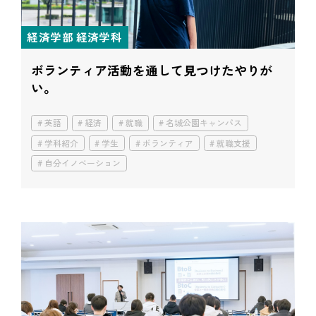
経済学部 経済学科
ボランティア活動を通して見つけたやりが
い。
英語
経済
就職
名城公園キャンパス
学科紹介
学生
ボランティア
就職支援
自分イノベーション