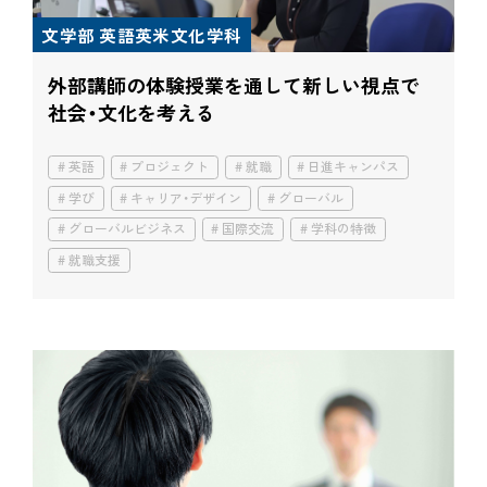
文学部 英語英米文化学科
外部講師の体験授業を通して
新しい視点で
社会・文化を考える
英語
プロジェクト
就職
日進キャンパス
学び
キャリア・デザイン
グローバル
グローバルビジネス
国際交流
学科の特徴
就職支援