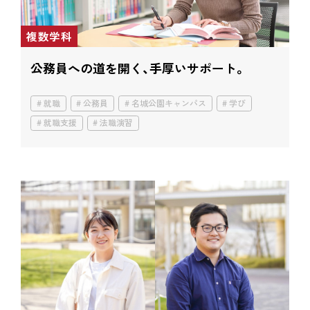
複数学科
公務員への道を開く、手厚いサポート。
就職
公務員
名城公園キャンパス
学び
就職支援
法職演習