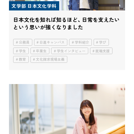
文学部 日本文化学科
日本文化を知れば知るほど、 日常を支えたい
という思いが強くなりました
公務員
日進キャンパス
学科紹介
学び
学生
卒業生
学生インタビュー
就職支援
教育
文化探求現場主義