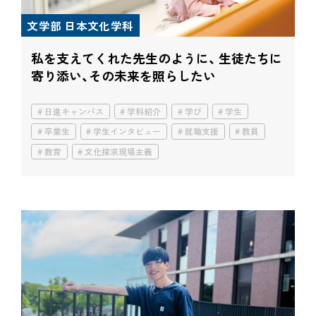
文学部 日本文化学科
私を支えてくれた先生のように、 生徒たちに
寄り添い、その未来を照らしたい
日進キャンパス
学科紹介
学び
学生
卒業生
学生インタビュー
就職支援
教員
教育
文化探求現場主義