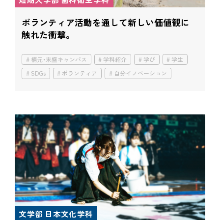
ボランティア活動を通して
新しい価値観に
触れた衝撃。
楠元・末盛キャンパス
学科紹介
学び
学生
SDGs
ボランティア
自分イノベーション
文学部 日本文化学科