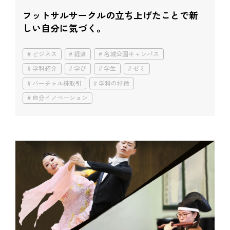
フットサルサークルの立ち上げたことで
新
しい自分に気づく。
ビジネス
経済
名城公園キャンパス
学科紹介
学び
学生
ゼミ
バーチャル株取引
学科の特徴
自分イノベーション