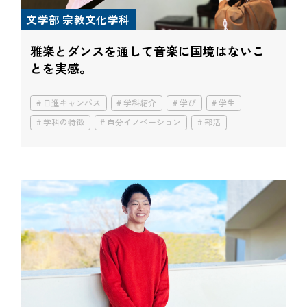
文学部 宗教文化学科
雅楽とダンスを通して
音楽に国境はないこ
とを実感。
日進キャンパス
学科紹介
学び
学生
学科の特徴
自分イノベーション
部活