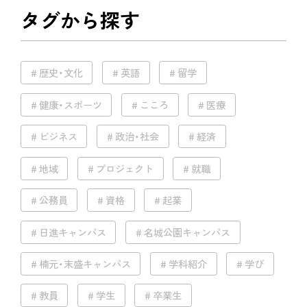
タグから探す
歴史・文化
英語
留学
健康・スポーツ
こころ
医療
ビジネス
政治・社会
経済
地域
プロジェクト
就職
公務員
資格
起業
日進キャンパス
名城公園キャンパス
楠元・末盛キャンパス
学科紹介
学び
教員
学生
卒業生