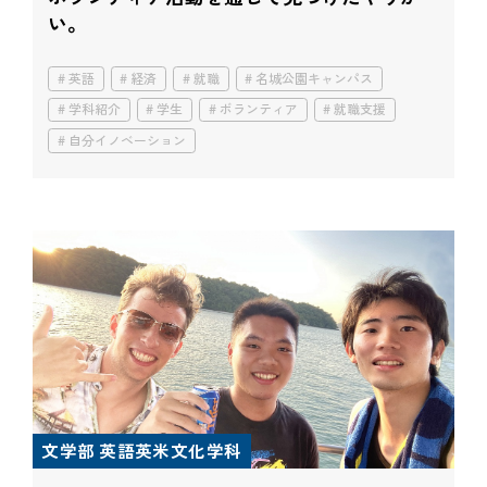
い。
英語
経済
就職
名城公園キャンパス
学科紹介
学生
ボランティア
就職支援
自分イノベーション
文学部 英語英米文化学科