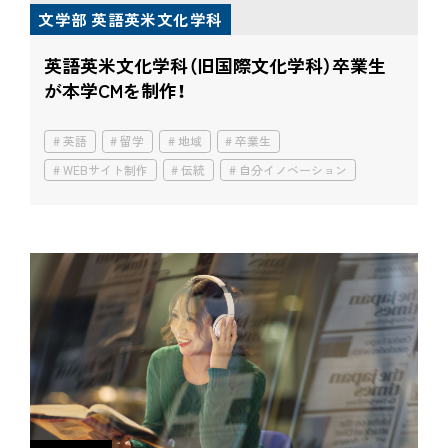
文学部 英語英米文化学科
英語英米文化学科（旧国際文化学科）卒業生
が本学CMを制作！
英語
留学
地域
卒業生
WEBサイト制作
伝統
自分イノベーション