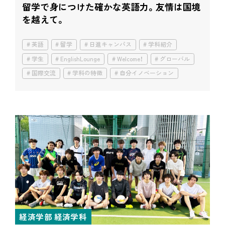
留学で身につけた確かな英語力。
友情は国境
を越えて。
英語
留学
日進キャンパス
学科紹介
学生
EnglishLounge
Welcome！
グローバル
国際交流
学科の特徴
自分イノベーション
経済学部 経済学科