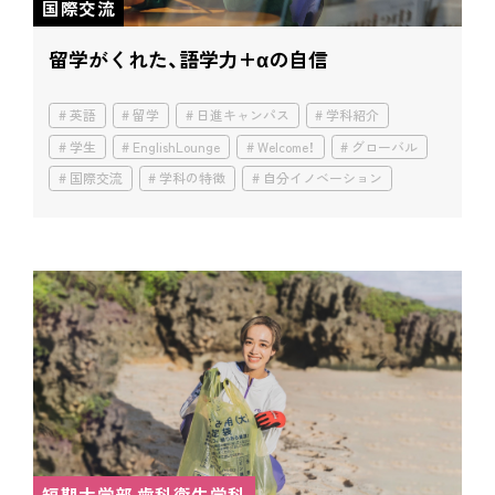
国際交流
留学がくれた、語学力+αの自信
英語
留学
日進キャンパス
学科紹介
学生
EnglishLounge
Welcome！
グローバル
国際交流
学科の特徴
自分イノベーション
短期大学部 歯科衛生学科