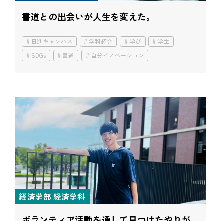
書道との出会いが人生を変えた。
日進キャンパス
学科紹介
学び
学生
SDGs
書道
自分イノベーション
経済学部 経済学科
ボランティア活動を通して見つけたやりが