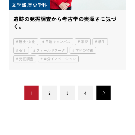
文学部 歴史学科
遺跡の発掘調査から考古学の奥深さに気づ
く。
歴史・文化
日進キャンパス
学び
学生
ゼミ
フィールドワーク
学科の特徴
発掘調査
自分イノベーション
1
2
3
4
>