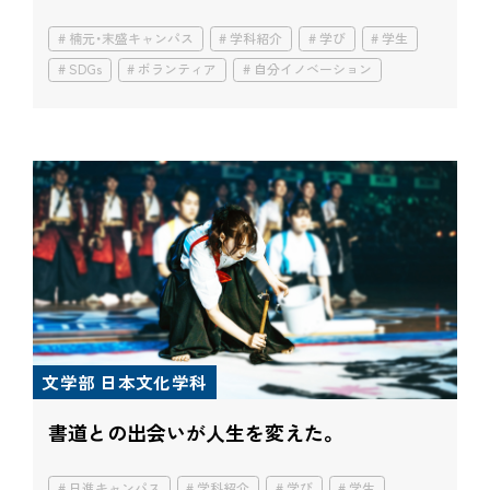
楠元・末盛キャンパス
学科紹介
学び
学生
SDGs
ボランティア
自分イノベーション
文学部 日本文化学科
書道との出会いが人生を変えた。
日進キャンパス
学科紹介
学び
学生