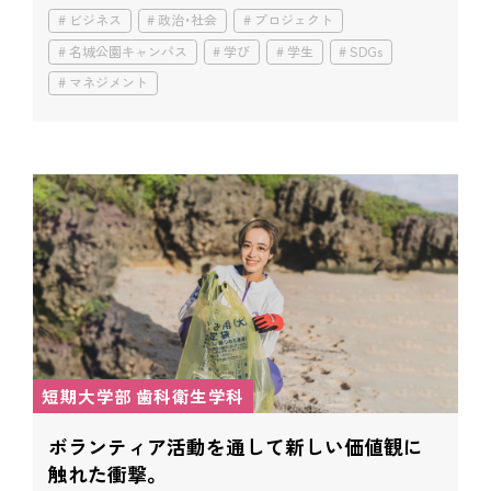
ビジネス
政治・社会
プロジェクト
名城公園キャンパス
学び
学生
SDGs
マネジメント
短期大学部 歯科衛生学科
ボランティア活動を通して
新しい価値観に
触れた衝撃。