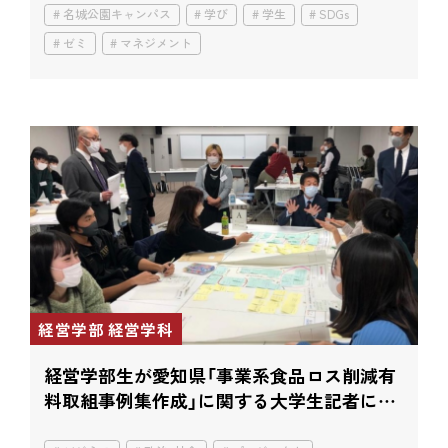
名城公園キャンパス
学び
学生
SDGs
ゼミ
マネジメント
経営学部 経営学科
経営学部生が愛知県「事業系食品ロス削減有
料取組事例集作成」に関する大学生記者に選
出