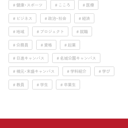
健康・スポーツ
こころ
医療
ビジネス
政治・社会
経済
地域
プロジェクト
就職
公務員
資格
起業
日進キャンパス
名城公園キャンパス
楠元・末盛キャンパス
学科紹介
学び
教員
学生
卒業生