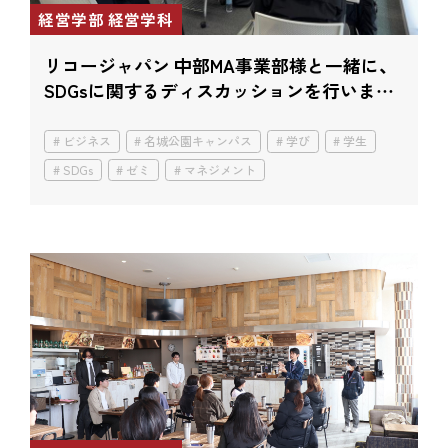
経営学部 経営学科
リコージャパン 中部MA事業部様と一緒に、
SDGsに関するディスカッションを行いまし
た！
ビジネス
名城公園キャンパス
学び
学生
SDGs
ゼミ
マネジメント