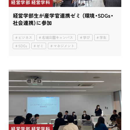
経営学部 経営学科
経営学部生が産学官連携ゼミ
（環境・SDGs・
社会連携）に参加
ビジネス
名城公園キャンパス
学び
学生
SDGs
ゼミ
マネジメント
経営学部 経営学科