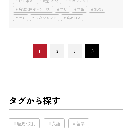
ビジネス
政治・社会
プロジェクト
名城公園キャンパス
学び
学生
SDGs
ゼミ
マネジメント
食品ロス
1
2
3
>
タグから探す
歴史・文化
英語
留学