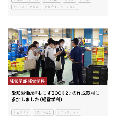
SDGs
書道
自分イノベーション
経営学部 経営学科
愛知労働局『もにすBOOK２』の
作成取材に
参加しました（経営学科）
ビジネス
政治・社会
プロジェクト