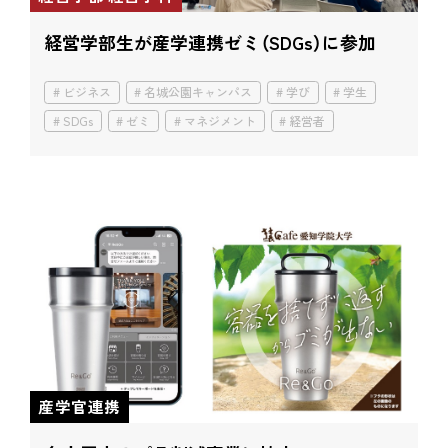
経営学部生が産学連携ゼミ（SDGs）に参加
ビジネス
名城公園キャンパス
学び
学生
SDGs
ゼミ
マネジメント
経営者
産学官連携