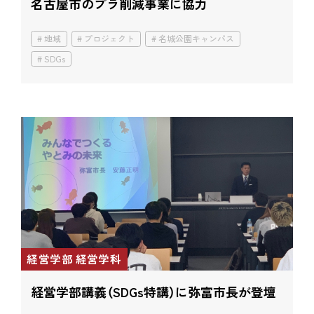
名古屋市のプラ削減事業に協力
地域
プロジェクト
名城公園キャンパス
SDGs
経営学部 経営学科
経営学部講義（SDGs特講）に
弥富市長が登壇