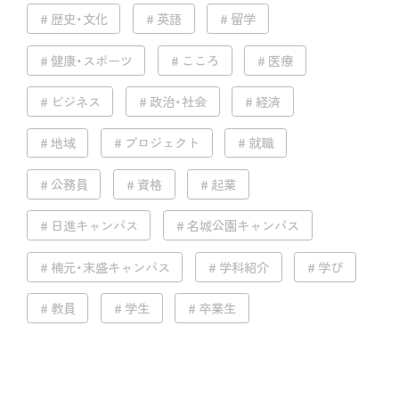
歴史・文化
英語
留学
健康・スポーツ
こころ
医療
ビジネス
政治・社会
経済
地域
プロジェクト
就職
公務員
資格
起業
日進キャンパス
名城公園キャンパス
楠元・末盛キャンパス
学科紹介
学び
教員
学生
卒業生