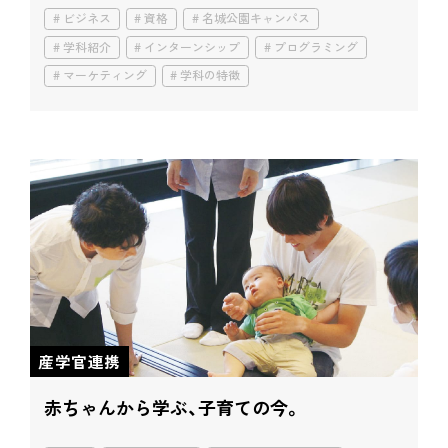
ビジネス
資格
名城公園キャンパス
学科紹介
インターンシップ
プログラミング
マーケティング
学科の特徴
産学官連携
赤ちゃんから学ぶ、
子育ての今。