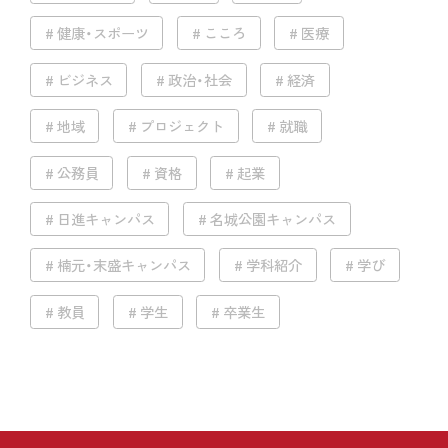
健康・スポーツ
こころ
医療
ビジネス
政治・社会
経済
地域
プロジェクト
就職
公務員
資格
起業
日進キャンパス
名城公園キャンパス
楠元・末盛キャンパス
学科紹介
学び
教員
学生
卒業生