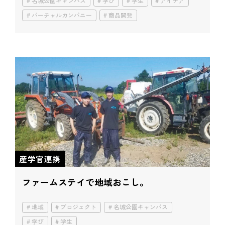
名城公園キャンパス
学び
学生
アイデア
バーチャルカンパニー
商品開発
産学官連携
ファームステイで地域おこし。
地域
プロジェクト
名城公園キャンパス
学び
学生