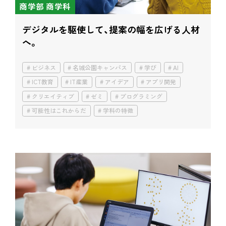
商学部 商学科
デジタルを駆使して、提案の幅を広げる人材
へ。
ビジネス
名城公園キャンパス
学び
AI
ICT教育
IT産業
アイデア
アプリ開発
クリエイティブ
ゼミ
プログラミング
可能性はこれからだ
学科の特徴