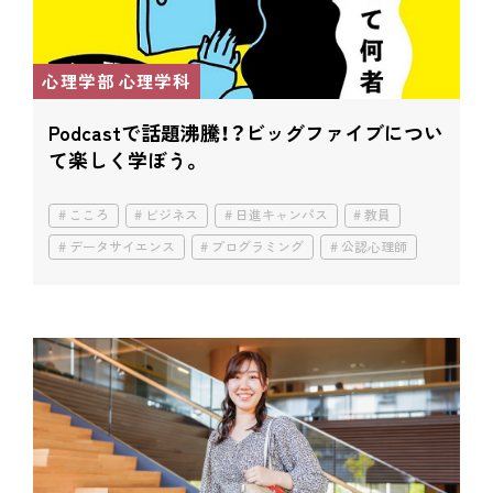
心理学部 心理学科
Podcastで話題沸騰！？
ビッグファイブについ
て楽しく学ぼう。
こころ
ビジネス
日進キャンパス
教員
データサイエンス
プログラミング
公認心理師