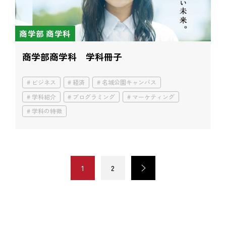
商学部 商学科
商学部商学科 学科冊子
ビジネス
経済
名城公園キャンパス
学科紹介
プログラミング
マーケティング
学科の特徴
1
2
>