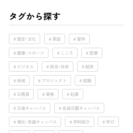
タグから探す
歴史・文化
英語
留学
健康・スポーツ
こころ
医療
ビジネス
政治・社会
経済
地域
プロジェクト
就職
公務員
資格
起業
日進キャンパス
名城公園キャンパス
楠元・末盛キャンパス
学科紹介
学び