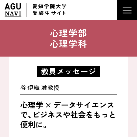
愛知学院大学
受験生
サイ
ト
心理学部
心理学科
教員メッセージ
谷 伊織 准教授
心理学 × データサイエンス
で、
ビジネスや社会をもっと
便利に。