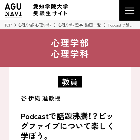
愛知学院大学
受験生
サイ
ト
TOP
心理学部 心理学科
心理学科 記事・動画一覧
Podcastで話題沸
心理学部
心理学科
教員
谷 伊織 准教授
Podcastで話題沸騰！？
ビッ
グファイブについて楽しく
学ぼう。