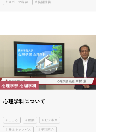
スポーツ科学
模擬講義
心理学部 心理学科
心理学科について
こころ
医療
ビジネス
日進キャンパス
学科紹介