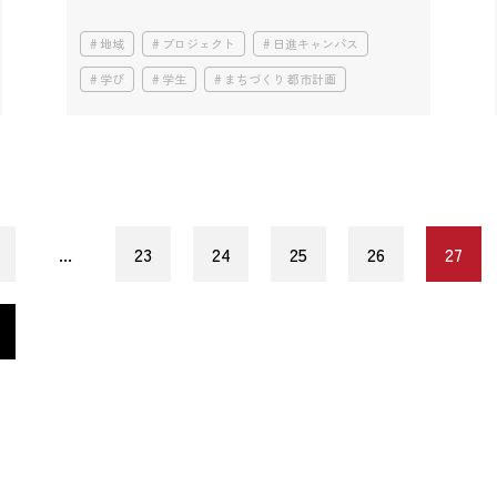
地域
プロジェクト
日進キャンパス
学び
学生
まちづくり 都市計画
...
23
24
25
26
27