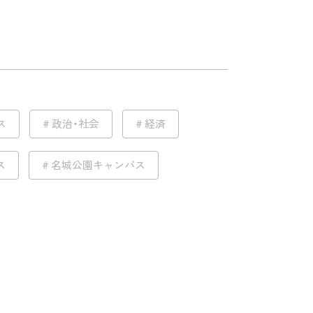
ス
政治・社会
経済
ス
名城公園キャンパス