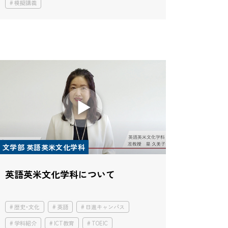
模擬講義
文学部 英語英米文化学科
英語英米文化学科について
歴史・文化
英語
日進キャンパス
学科紹介
ICT教育
TOEIC