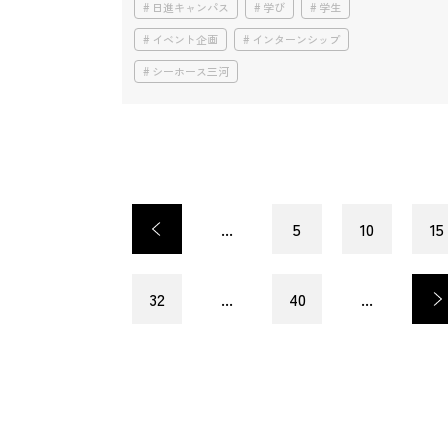
日進キャンパス
学び
学生
イベント企画
インターンシップ
シーホース三河
<
...
5
10
15
32
...
40
...
>