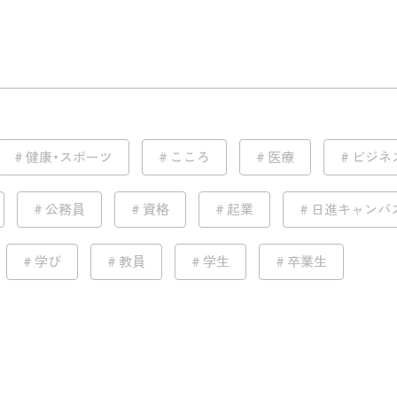
健康・スポーツ
こころ
医療
ビジネ
公務員
資格
起業
日進キャンパ
学び
教員
学生
卒業生