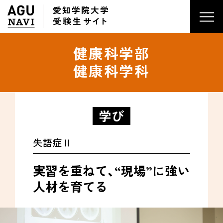
愛知学院大学
受験生
サイ
ト
健康科学部
健康科学科
学び
失語症Ⅱ
実習を重ねて、
“現場”に強い
人材を育てる