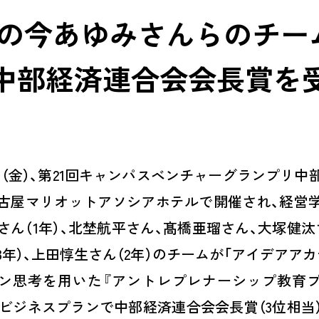
年の今あゆみさんらのチーム
中部経済連合会会長賞を
（金）、第
21
回キャンパスベンチャーグランプリ中
古屋マリオットアソシアホテルで開催され、経営
さん（
1
年）、北埜航平さん、髙橋亜瑠さん、大塚健汰
3
年）、上田惇生さん（
2
年）のチームが「アイデアアカ
ン思考を用いた『アントレプレナーシップ教育
のビジネスプランで中部経済連合会会長賞（
3
位相当