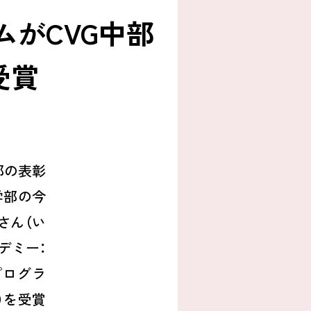
がCVG中部
受賞
部の表彰
学部の今
さん（い
デミー：
プログラ
）を受賞