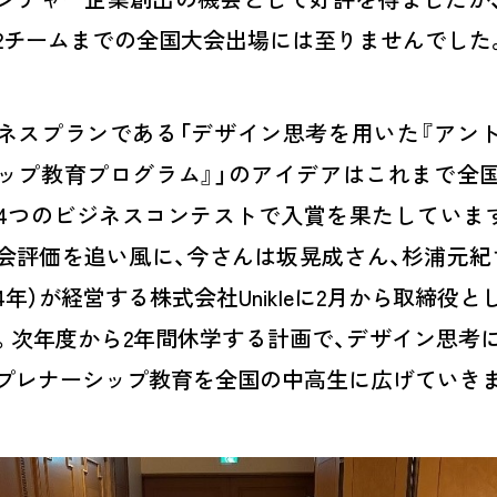
2
チームまでの全国大会出場には至りませんでした
ネスプランである「デザイン思考を用いた『アン
ップ教育プログラム』」のアイデアはこれまで全
4
つのビジネスコンテストで入賞を果たしていま
会評価を追い風に、今さんは坂晃成さん、杉浦元紀
4
年）が経営する株式会社
Unikle
に
2
月から取締役と
。次年度から
2
年間休学する計画で、デザイン思考
プレナーシップ教育を全国の中高生に広げていき