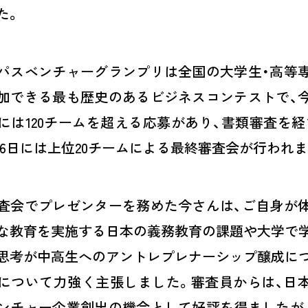
た。
パスベンチャーグランプリは全国の大学生・高等
加できる最も歴史のあるビジネスコンテストで、
には
120
チームを超える応募があり、書類審査を経
6
日には上位
20
チームによる最終審査会が行われま
査会でプレゼンターを務めた今さんは、ご自身が
な教育を実施する日本の義務教育の課題や大学で
思考が中高生へのアントレプレナーシップ醸成に
について力強く主張しました。審査員からは、日
ンチャー企業創出の機会として好評を得ましたが