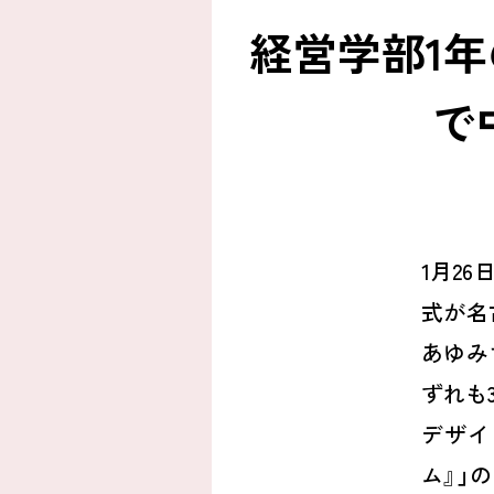
経営学部1
で
1
月
26
日
式が名
あゆみ
ずれも
デザイ
ム』」