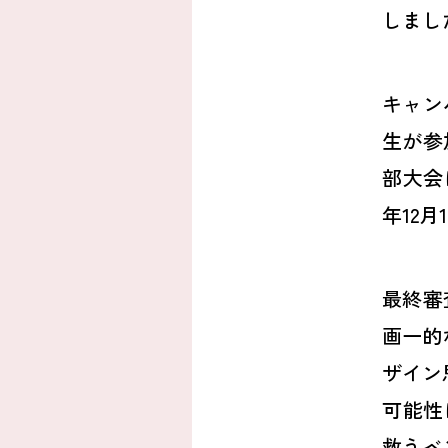
しまし
キャン
生が参
部大会
年
12
月
1
最終審
画一的
ザイン
可能性
救うベ