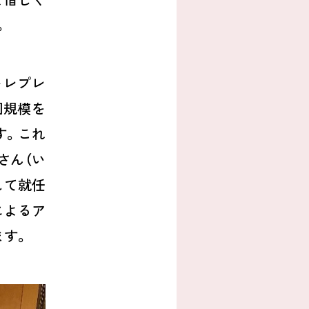
。
トレプレ
国規模を
す。これ
さん（い
して就任
によるア
ます。