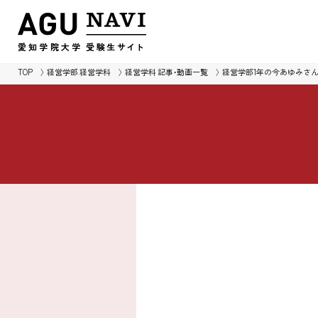
愛知学院大学
受験生
サイ
ト
TOP
経営学部 経営学科
経営学科 記事・動画一覧
経営学部1年の今あゆみさ