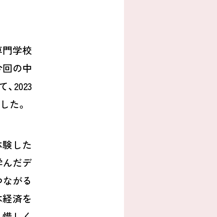
専門学校
今回の中
て、
2023
した。
体験した
学んだデ
つながる
本経済を
、惜しく