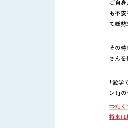
ご自身
も不安
て総勢
その時
さんを
「愛学
ン！」
⇒たく
将来は