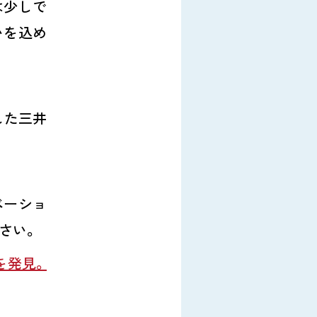
は少しで
いを込め
した三井
ベーショ
さい。
を発見。