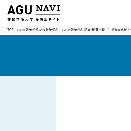
愛知学院大学
受験生
サイ
ト
TOP
総合政策学部 総合政策学科
総合政策学科 記事・動画一覧
将来は地域を