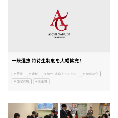
一般選抜 特待生制度を大幅拡充！
医療
地域
楠元・末盛キャンパス
学科紹介
国家資格
薬剤師