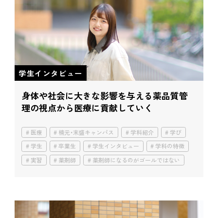
学生インタビュー
身体や社会に大きな影響を与える薬
品質管
理の視点から医療に貢献していく
医療
楠元・末盛キャンパス
学科紹介
学び
学生
卒業生
学生インタビュー
学科の特徴
実習
薬剤師
薬剤師になるのがゴールではない