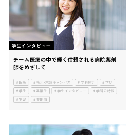
学生インタビュー
チーム医療の中で輝く
信頼される病院薬剤
師をめざして
医療
楠元・末盛キャンパス
学科紹介
学び
学生
卒業生
学生インタビュー
学科の特徴
実習
薬剤師