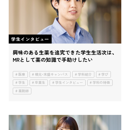
学生インタビュー
興味のある生薬を追究できた学生生活
次は、
MRとして薬の知識で手助けしたい
医療
楠元・末盛キャンパス
学科紹介
学び
学生
卒業生
学生インタビュー
学科の特徴
薬剤師