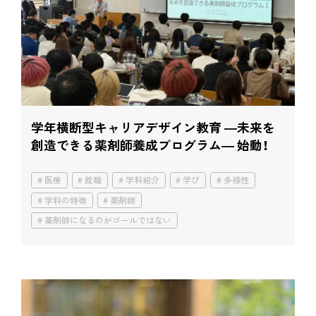
学年横断型キャリアデザイン教育 ―未来を
創造できる薬剤師養成プログラム― 始動！
医療
就職
学科紹介
学び
多様性
学科の特徴
薬剤師
薬剤師になるのがゴールではない