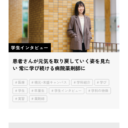
学生インタビュー
患者さんが元気を取り戻していく姿を見た
い
常に学び続ける病院薬剤師に
医療
楠元・末盛キャンパス
学科紹介
学び
学生
卒業生
学生インタビュー
学科の特徴
実習
薬剤師