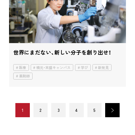
世界にまだない、新しい分子を創り出せ！
医療
楠元・末盛キャンパス
学び
新発見
薬剤師
1
2
3
4
5
>