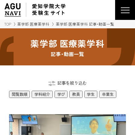
愛知学院大学
受験生
サイ
ト
TOP
薬学部 医療薬学科
薬学部 医療薬学科 記事・動画一覧
薬学部 医療薬学科
記事・動画一覧
記事を絞り込む
閲覧数順
学科紹介
学び
教員
学生
卒業生