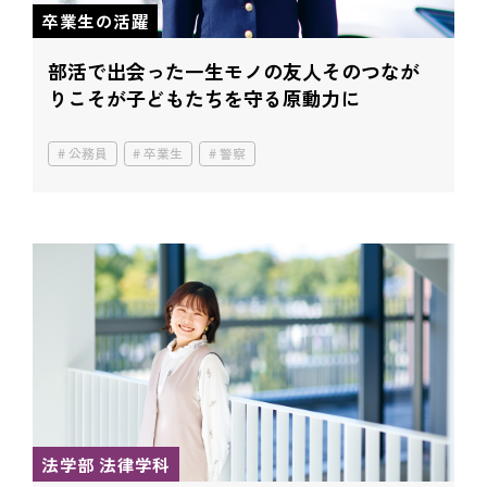
卒業生の活躍
部活で出会った一生モノの友人
そのつなが
りこそが
子どもたちを守る原動力に
公務員
卒業生
警察
法学部 法律学科