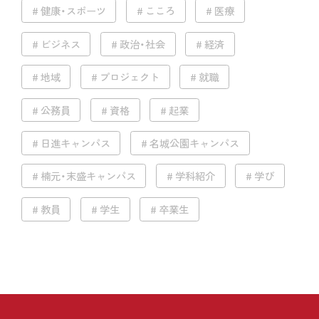
健康・スポーツ
こころ
医療
ビジネス
政治・社会
経済
地域
プロジェクト
就職
公務員
資格
起業
日進キャンパス
名城公園キャンパス
楠元・末盛キャンパス
学科紹介
学び
教員
学生
卒業生