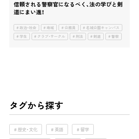
信頼される警察官になるべく、
法の学びと剣
道にまい進！
政治・社会
地域
公務員
名城公園キャンパス
学生
クラブ・サークル
刑法
剣道
警察
タグから探す
歴史・文化
英語
留学