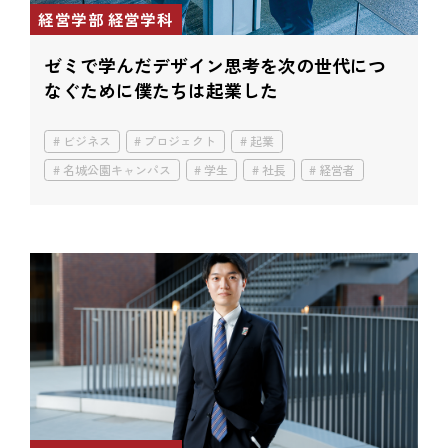
経営学部 経営学科
ゼミで学んだデザイン思考を
次の世代につ
なぐために
僕たちは起業した
ビジネス
プロジェクト
起業
名城公園キャンパス
学生
社長
経営者