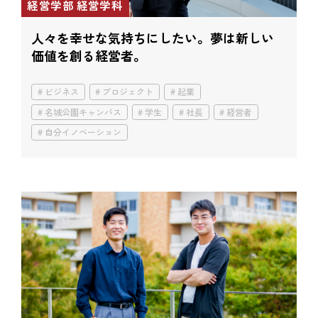
経営学部 経営学科
人々を幸せな気持ちにしたい。
夢は新しい
価値を創る経営者。
ビジネス
プロジェクト
起業
名城公園キャンパス
学生
社長
経営者
自分イノベーション