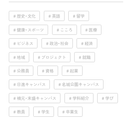
歴史・文化
英語
留学
健康・スポーツ
こころ
医療
ビジネス
政治・社会
経済
地域
プロジェクト
就職
公務員
資格
起業
日進キャンパス
名城公園キャンパス
楠元・末盛キャンパス
学科紹介
学び
教員
学生
卒業生