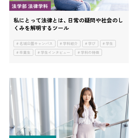
法学部 法律学科
私にとって法律とは、
日常の疑問や社会のし
くみを解明するツール
名城公園キャンパス
学科紹介
学び
学生
卒業生
学生インタビュー
学科の特徴