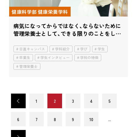
健康科学部 健康栄養学科
病気になってからではなく、ならないために
管理栄養士として、できる限りのことをした
い
日進キャンパス
学科紹介
学び
学生
卒業生
学生インタビュー
学科の特徴
管理栄養士
<
1
2
3
4
5
6
7
8
9
10
...