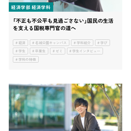
経済学部 経済学科
「不正も不公平も見過ごさない」
国民の生活
を支える国税専門官の道へ
経済
名城公園キャンパス
学科紹介
学び
学生
卒業生
ゼミ
学生インタビュー
学科の特徴