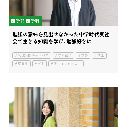
商学部 商学科
勉強の意味を見出せなかった中学時代
実社
会で生きる知識を学び、勉強好きに
名城公園キャンパス
学科紹介
学び
学生
卒業生
ゼミ
学生インタビュー