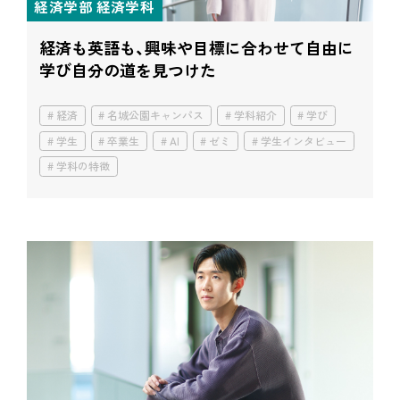
経済学部 経済学科
経済も英語も、興味や目標に合わせて
自由に
学び自分の道を見つけた
経済
名城公園キャンパス
学科紹介
学び
学生
卒業生
AI
ゼミ
学生インタビュー
学科の特徴