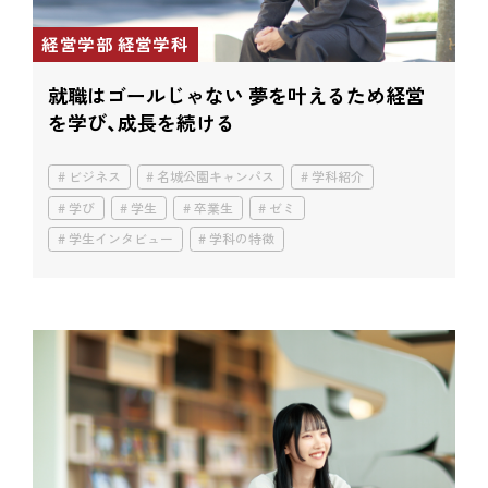
経営学部 経営学科
就職はゴールじゃない
夢を叶えるため経営
を学び、成長を続ける
ビジネス
名城公園キャンパス
学科紹介
学び
学生
卒業生
ゼミ
学生インタビュー
学科の特徴