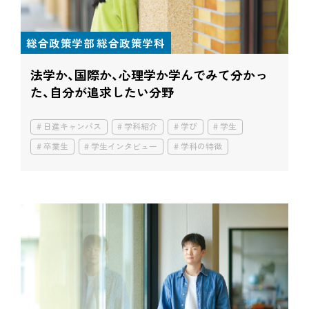
総合政策学部 総合政策学科
法学か、国際か、心理学か
学んでみて分かっ
た、自分が追求したい分野
日進キャンパス
学科紹介
学び
学生
卒業生
学生インタビュー
学科の特徴