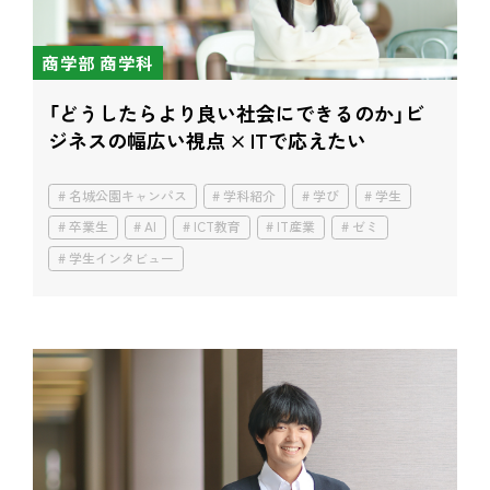
商学部 商学科
「どうしたらより良い社会にできるのか」
ビ
ジネスの幅広い視点 × ITで応えたい
名城公園キャンパス
学科紹介
学び
学生
卒業生
AI
ICT教育
IT産業
ゼミ
学生インタビュー