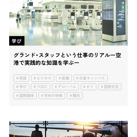
学び
グランド・スタッフという仕事のリアル
ー空
港で実践的な知識を学ぶー
英語
ビジネス
就職
日進キャンパス
学び
TOEIC
グローバル
ゼミ
国際交流
国際関係
学科の特徴
観光