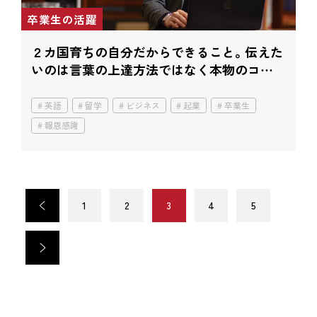
卒業生の活躍
２カ国育ちの自分だからできること。
伝えた
いのは言葉の上達方法ではなく
本物のコミ
ュニケーション。
英語
留学
ビジネス
起業
卒業生
報恩感謝
<
1
2
3
4
5
>