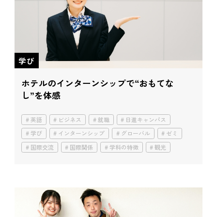
学び
ホテルのインターンシップで“おもてな
し”を体感
英語
ビジネス
就職
日進キャンパス
学び
インターンシップ
グローバル
ゼミ
国際交流
国際関係
学科の特徴
観光