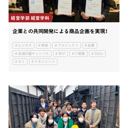
経営学部 経営学科
企業との共同開発による商品企画を実現！
ビジネス
地域
プロジェクト
起業
名城公園キャンパス
学び
IT産業
SDGs
ゼミ
マネジメント