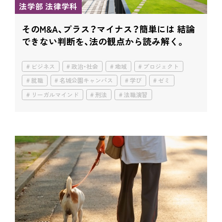
法学部 法律学科
そのM&A、プラス？マイナス？簡単には 結論
できない判断を、法の観点から読み解く。
ビジネス
政治・社会
地域
プロジェクト
就職
名城公園キャンパス
学び
ゼミ
リーガルマインド
刑法
法職演習