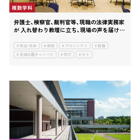
複数学科
弁護士、検察官、裁判官等、現職の法律実務家
が 入れ替わり教壇に立ち、現場の声を届け
る！
政治・社会
地域
プロジェクト
就職
名城公園キャンパス
学び
ゼミ