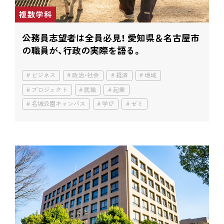
複数学科
公務員志望者は全員必見！ 愛知県＆名古屋市
の職員が、行政の実際を語る。
ビジネス
政治・社会
経済
地域
プロジェクト
就職
起業
名城公園キャンパス
学び
ゼミ