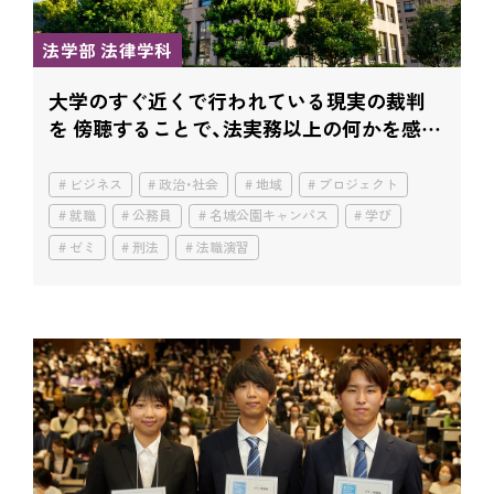
法学部 法律学科
大学のすぐ近くで行われている現実の裁判
を 傍聴することで、法実務以上の何かを感じ
て。
ビジネス
政治・社会
地域
プロジェクト
就職
公務員
名城公園キャンパス
学び
ゼミ
刑法
法職演習