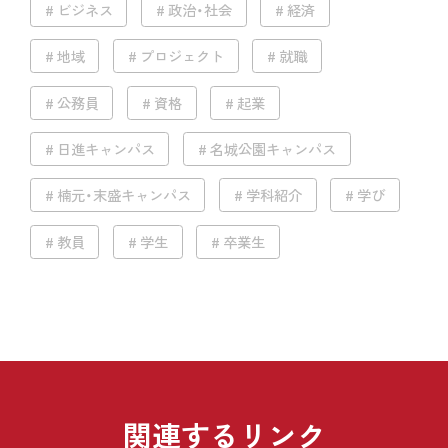
ビジネス
政治・社会
経済
地域
プロジェクト
就職
公務員
資格
起業
日進キャンパス
名城公園キャンパス
楠元・末盛キャンパス
学科紹介
学び
教員
学生
卒業生
関連するリンク