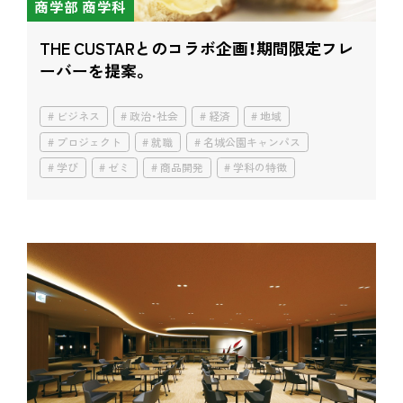
商学部 商学科
THE CUSTARとのコラボ企画！
期間限定フレ
ーバーを提案。
ビジネス
政治・社会
経済
地域
プロジェクト
就職
名城公園キャンパス
学び
ゼミ
商品開発
学科の特徴