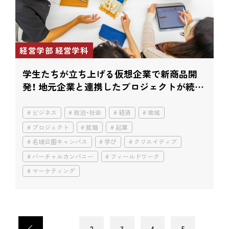
経営学部 経営学科
学生たちが立ち上げる仮想企業で新商品開
発！ 地元企業と連携したプロジェクトが続々
と。
ビジネス
政治・社会
経済
地域
プロジェクト
就職
起業
名城公園キャンパス
学び
クリエイティブ
バーチャルカンパニー
フィールドワーク
マーケティング
<
...
2
3
4
5