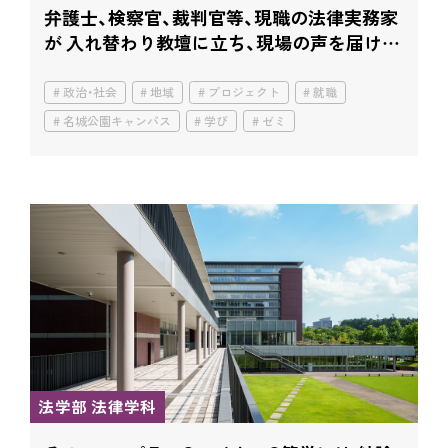
弁護士、検察官、裁判官等、現職の法律実務家
が 入れ替わり教壇に立ち、現場の声を届け
る！
政治・社会
地域
プロジェクト
就職
名城公園キャンパス
学び
ゼミ
法学部 法律学科