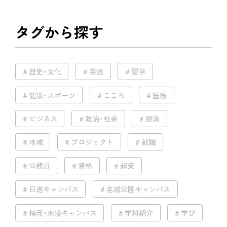
タグから探す
歴史・文化
英語
留学
健康・スポーツ
こころ
医療
ビジネス
政治・社会
経済
地域
プロジェクト
就職
公務員
資格
起業
日進キャンパス
名城公園キャンパス
楠元・末盛キャンパス
学科紹介
学び