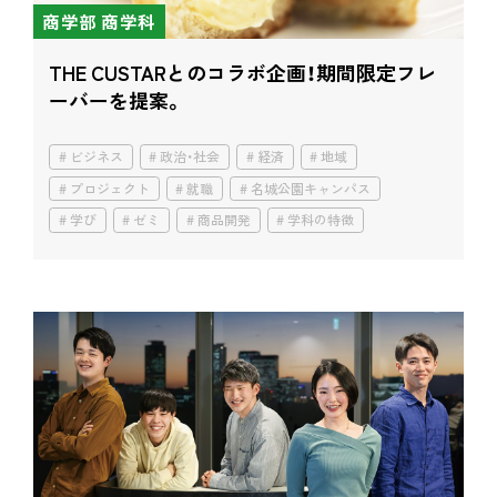
商学部 商学科
THE CUSTARとのコラボ企画！
期間限定フレ
ーバーを提案。
ビジネス
政治・社会
経済
地域
プロジェクト
就職
名城公園キャンパス
学び
ゼミ
商品開発
学科の特徴