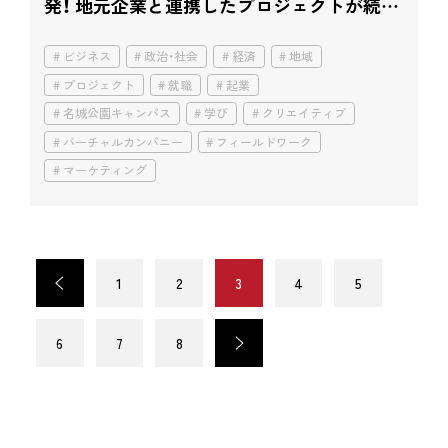
発！ 地元企業と連携したプロジェクトが続々
と。
ビジネス
政治・社会
経済
地域
プロジェクト
就職
起業
名城公園キャンパス
学び
クリエイティブ
バーチャルカンパニー
フィールドワーク
マーケティング
<
1
2
3
4
5
6
7
8
>