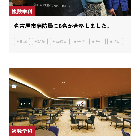
複数学科
名古屋市消防局に8名が合格しました。
地域
就職
公務員
学び
学生
消防
複数学科