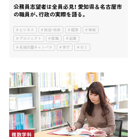
公務員志望者は全員必見！ 愛知県＆名古屋市
の職員が、行政の実際を語る。
ビジネス
政治・社会
経済
地域
プロジェクト
就職
起業
名城公園キャンパス
学び
ゼミ
複数学科