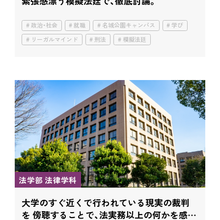
緊張感漂う模擬法廷で、徹底討論。
政治・社会
就職
名城公園キャンパス
学び
リーガルマインド
刑法
模擬法廷
法学部 法律学科
大学のすぐ近くで行われている現実の裁判
を 傍聴することで、法実務以上の何かを感じ