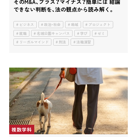
そのM&A、プラス？マイナス？簡単には 結論
できない判断を、法の観点から読み解く。
ビジネス
政治・社会
地域
プロジェクト
就職
名城公園キャンパス
学び
ゼミ
リーガルマインド
刑法
法職演習
複数学科