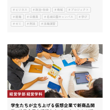
て。
ビジネス
政治・社会
地域
プロジェクト
就職
公務員
名城公園キャンパス
学び
ゼミ
刑法
法職演習
経営学部 経営学科
学生たちが立ち上げる仮想企業で新商品開