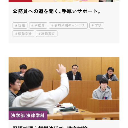
公務員への道を開く、手厚いサポート。
就職
公務員
名城公園キャンパス
学び
就職支援
法職演習
法学部 法律学科