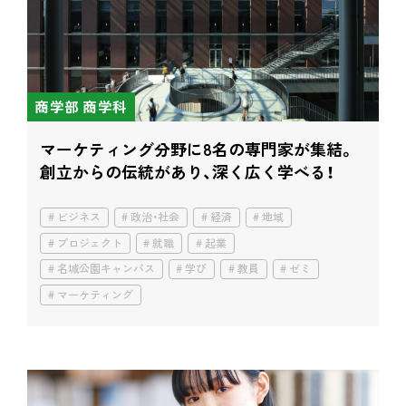
商学部 商学科
マーケティング分野に8名の専門家が集結。
創立からの伝統があり、深く広く学べる！
ビジネス
政治・社会
経済
地域
プロジェクト
就職
起業
名城公園キャンパス
学び
教員
ゼミ
マーケティング