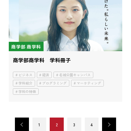
商学部 商学科
商学部商学科 学科冊子
ビジネス
経済
名城公園キャンパス
学科紹介
プログラミング
マーケティング
学科の特徴
<
1
2
3
4
>