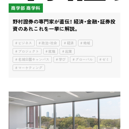
商学部 商学科
野村證券の専門家が直伝！ 経済・金融・証券投
資のあれこれを一挙に解説。
ビジネス
政治・社会
経済
地域
プロジェクト
就職
起業
名城公園キャンパス
学び
グローバル
ゼミ
マーケティング