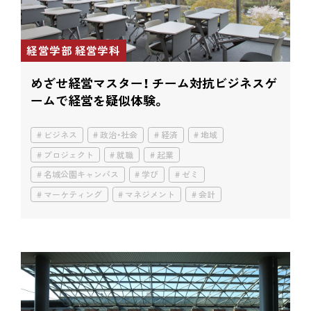
経営学部 経営学科
めざせ経営マスター！ チーム対抗ビジネスゲ
ームで経営を疑似体験。
ビジネス
政治・社会
経済
地域
プロジェクト
就職
起業
名城公園キャンパス
学び
ゼミ
マーケティング
マネジメント
会計