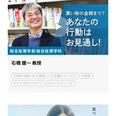
総合政策学部 総合政策学科
石橋 健一 教授
政治・社会
地域
日進キャンパス
教員
アイガクにマナベ！
マーケティング