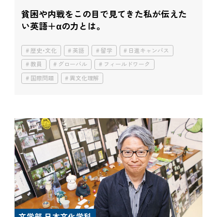
貧困や内戦をこの目で見てきた
私が伝えた
い英語＋αの力とは。
歴史・文化
英語
留学
日進キャンパス
教員
グローバル
フィールドワーク
国際問題
異文化理解
文学部 日本文化学科