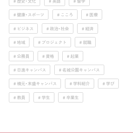
歴史・文化
英語
留学
健康・スポーツ
こころ
医療
ビジネス
政治・社会
経済
地域
プロジェクト
就職
公務員
資格
起業
日進キャンパス
名城公園キャンパス
楠元・末盛キャンパス
学科紹介
学び
教員
学生
卒業生