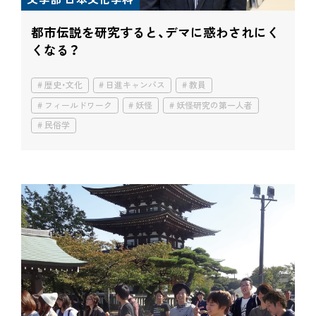
都市伝説を研究すると、
デマに惑わされにく
くなる？
歴史・文化
日進キャンパス
教員
フィールドワーク
妖怪
妖怪研究の第一人者
民俗学