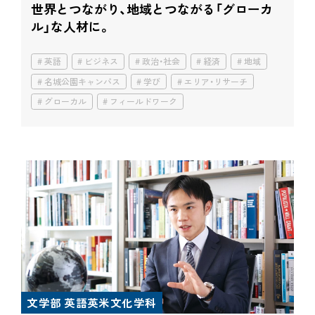
世界とつながり、地域とつながる
「グローカ
ル」な人材に。
英語
ビジネス
政治・社会
経済
地域
名城公園キャンパス
学び
エリア・リサーチ
グローカル
フィールドワーク
文学部 英語英米文化学科