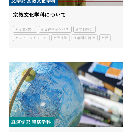
文学部 宗教文化学科
宗教文化学科について
歴史・文化
日進キャンパス
学科紹介
フィールドワーク
坐禅堂
学科の特徴
禅
経済学部 経済学科