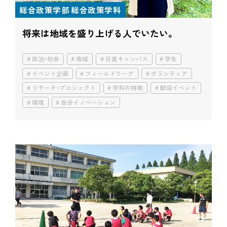
総合政策学部 総合政策学科
将来は地域を盛り上げる人でいたい。
政治・社会
地域
日進キャンパス
学生
イベント企画
フィールドワーク
ボランティア
リサーチ・プロジェクト
学科の特徴
歓迎イベント
環境
自分イノベーション