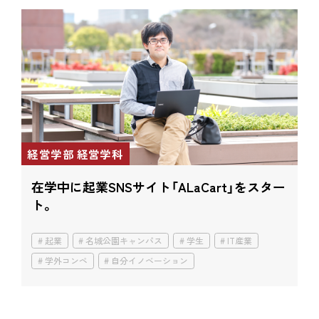
経営学部 経営学科
在学中に起業
SNSサイト「ALaCart」をスター
ト。
起業
名城公園キャンパス
学生
IT産業
学外コンペ
自分イノベーション