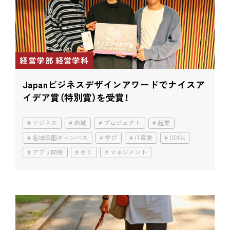
経営学部 経営学科
Japanビジネスデザインアワードで
ナイスア
イデア賞（特別賞）を受賞！
ビジネス
地域
プロジェクト
起業
名城公園キャンパス
学び
IT産業
SDGs
アプリ開発
ゼミ
マネジメント