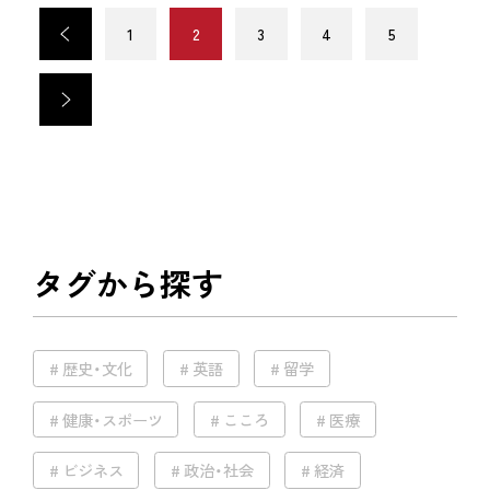
<
1
2
3
4
5
>
タグから探す
歴史・文化
英語
留学
健康・スポーツ
こころ
医療
ビジネス
政治・社会
経済