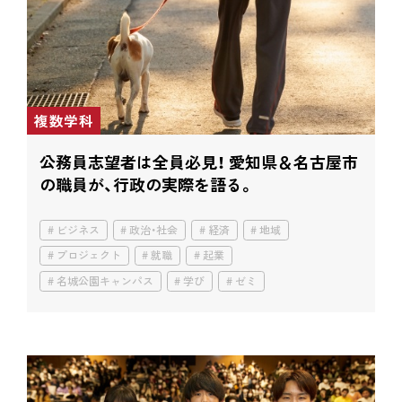
複数学科
公務員志望者は全員必見！ 愛知県＆名古屋市
の職員が、行政の実際を語る。
ビジネス
政治・社会
経済
地域
プロジェクト
就職
起業
名城公園キャンパス
学び
ゼミ