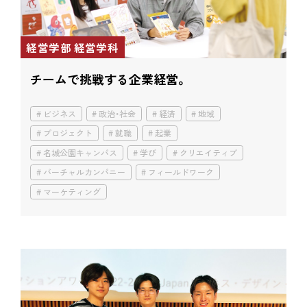
経営学部 経営学科
チームで挑戦する企業経営。
ビジネス
政治・社会
経済
地域
プロジェクト
就職
起業
名城公園キャンパス
学び
クリエイティブ
バーチャルカンパニー
フィールドワーク
マーケティング