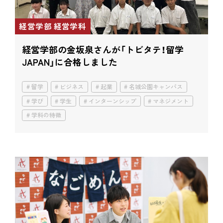
経営学部 経営学科
経営学部の金坂泉さんが「トビタテ！留学
JAPAN」に合格しました
留学
ビジネス
起業
名城公園キャンパス
学び
学生
インターンシップ
マネジメント
学科の特徴