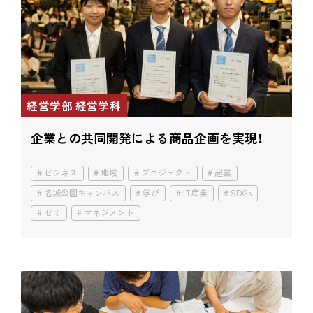
経営学部 経営学科
企業との共同開発による商品企画を実現！
ビジネス
地域
プロジェクト
起業
名城公園キャンパス
学び
IT産業
SDGs
ゼミ
マネジメント