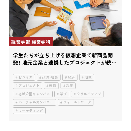
経営学部 経営学科
学生たちが立ち上げる仮想企業で新商品開
発！ 地元企業と連携したプロジェクトが続々
と。
ビジネス
政治・社会
経済
地域
プロジェクト
就職
起業
名城公園キャンパス
学び
クリエイティブ
バーチャルカンパニー
フィールドワーク
マーケティング