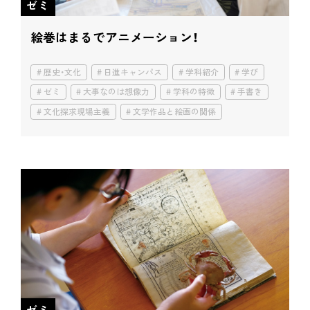
ゼミ
絵巻はまるでアニメーション！
歴史・文化
日進キャンパス
学科紹介
学び
ゼミ
大事なのは想像力
学科の特徴
手書き
文化探求現場主義
文学作品と絵画の関係
ゼミ