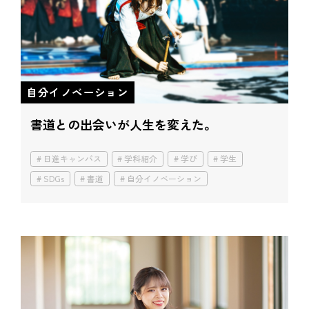
自分イノベーション
書道との出会いが人生を変えた。
日進キャンパス
学科紹介
学び
学生
SDGs
書道
自分イノベーション