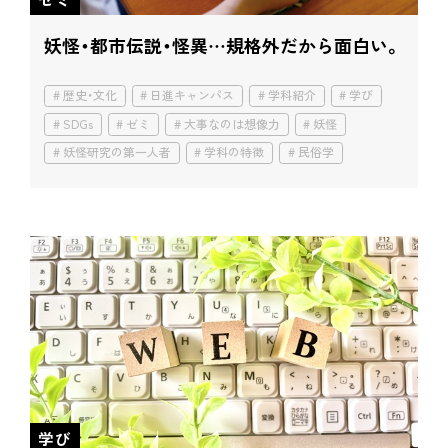
妖怪・都市伝説・怪異…規格外だから面白い。
歴史・文化
日進キャンパス
学科紹介
学び
SDGs
ゼミ
大事なのは想像力
妖怪
妖怪研究の第一人者
学科の特徴
民俗学
学び