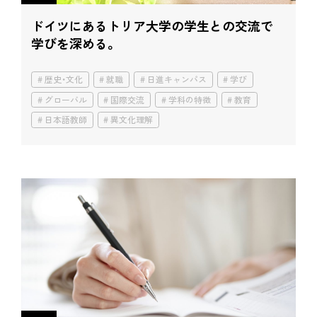
ドイツにあるトリア大学の学生との交流で
学びを深める。
歴史・文化
就職
日進キャンパス
学び
グローバル
国際交流
学科の特徴
教育
日本語教師
異文化理解