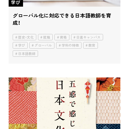
学び
グローバル化に対応できる
日本語教師を育
成！
歴史・文化
就職
資格
日進キャンパス
学び
グローバル
学科の特徴
教育
日本語教師