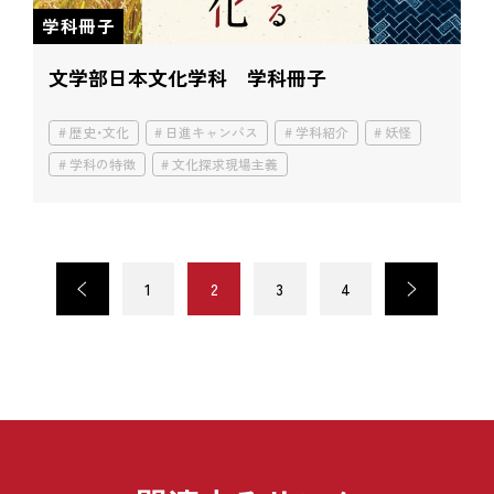
学科冊子
文学部日本文化学科 学科冊子
歴史・文化
日進キャンパス
学科紹介
妖怪
学科の特徴
文化探求現場主義
<
1
2
3
4
>