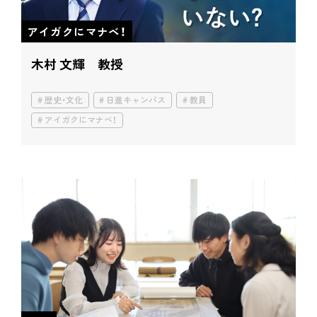
アイガクにマナベ！
木村 文輝 教授
歴史・文化
日進キャンパス
教員
アイガクにマナベ！